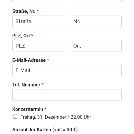
V
N
o
a
Straße, Nr.
*
r
c
n
h
a
n
m
a
V
N
e
m
o
a
PLZ, Ort
*
e
r
c
n
h
a
n
m
a
V
N
e
m
o
a
E-Mail-Adresse
*
e
r
c
n
h
a
n
m
a
e
m
Tel. Nummer
*
e
Konzerttermin
*
Freitag, 31. Dezember / 22.00 Uhr
Anzahl der Karten (voll à 30 €)