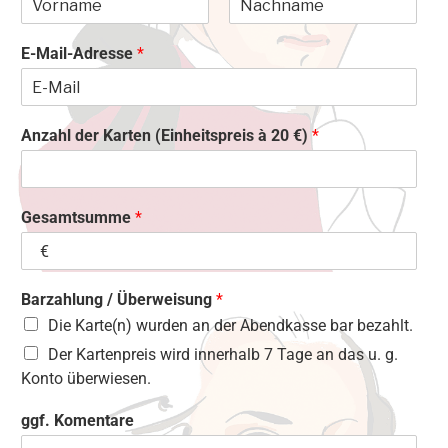
V
N
o
a
E-Mail-Adresse
*
r
c
n
h
a
n
m
a
e
m
Anzahl der Karten (Einheitspreis à 20 €)
*
e
Gesamtsumme
*
Barzahlung / Überweisung
*
Die Karte(n) wurden an der Abendkasse bar bezahlt.
Der Kartenpreis wird innerhalb 7 Tage an das u. g.
Konto überwiesen.
ggf. Komentare